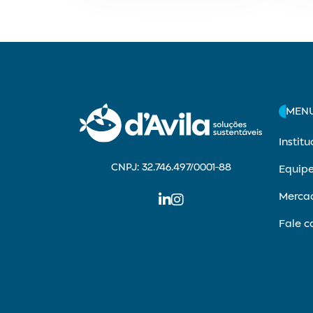
MEN
Institu
CNPJ: 32.746.497/0001-88
Equip
Merca
Fale c