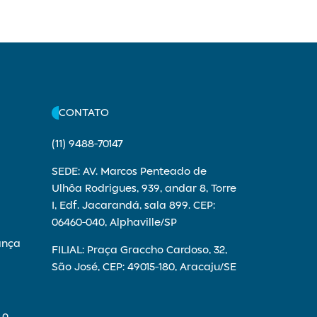
CONTATO
(11) 9488-70147
SEDE: AV. Marcos Penteado de
Ulhôa Rodrigues, 939, andar 8, Torre
I, Edf. Jacarandá, sala 899. CEP:
06460-040, Alphaville/SP
ança
FILIAL: Praça Graccho Cardoso, 32,
São José, CEP: 49015-180, Aracaju/SE
 o